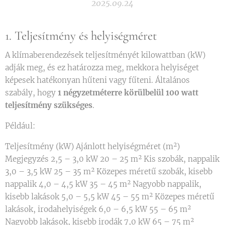
2025.09.24
1. Teljesítmény és helyiségméret
A klímaberendezések teljesítményét kilowattban (kW)
adják meg, és ez határozza meg, mekkora helyiséget
képesek hatékonyan hűteni vagy fűteni. Általános
szabály, hogy
1 négyzetméterre körülbelül 100 watt
teljesítmény szükséges
.
Például:
Teljesítmény (kW) Ajánlott helyiségméret (m²)
Megjegyzés 2,5 – 3,0 kW 20 – 25 m² Kis szobák, nappalik
3,0 – 3,5 kW 25 – 35 m² Közepes méretű szobák, kisebb
nappalik 4,0 – 4,5 kW 35 – 45 m² Nagyobb nappalik,
kisebb lakások 5,0 – 5,5 kW 45 – 55 m² Közepes méretű
lakások, irodahelyiségek 6,0 – 6,5 kW 55 – 65 m²
Nagyobb lakások, kisebb irodák 7,0 kW 65 – 75 m²