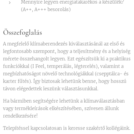
Mennyire legyen energiatakarékos a készülék?
(A++, A+++ besorolás)
Összefoglalás
A megfelelő klímaberendezés kiválasztásánál az első és
legfontosabb szempont, hogy a teljesítmény és a helyiség
mérete összehangolt legyen. Ezt egészítsük ki a praktikus
funkciókkal (I Feel, temperálás, légterelés), valamint a
megbízhatóságot növelő technológiákkal (csepptálca- és
karter fűtés). Így biztosak lehetünk benne, hogy hosszú
távon elégedettek leszünk választásunkkal.
Ha bármiben segítségére lehetünk a klímaválasztásban
vagy termékleírások elkészítésében, szívesen állunk
rendelkezésére!
Telepítéssel kapcsolatosan is keresse szakértő kollégáink.