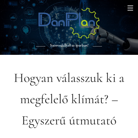
Szenvedéllyel az iparban!
Hogyan válasszuk ki a
megfelelő klímát? –
Egyszerű útmutató