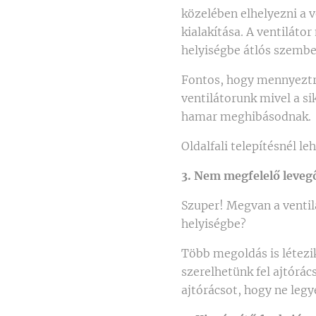
közelében elhelyezni a v
kialakítása. A ventiláto
helyiségbe átlós szembe
Fontos, hogy mennyeztr
ventilátorunk mivel a si
hamar meghibásodnak.
Oldalfali telepítésnél le
3. Nem megfelelő leveg
Szuper! Megvan a ventilá
helyiségbe?
Több megoldás is létezik
szerelhetünk fel ajtórác
ajtórácsot, hogy ne legy