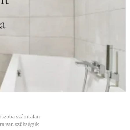
a
dőszoba számtalan
gra van szükségük