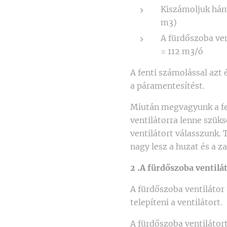
Kiszámoljuk hán
m3)
A fürdőszoba ven
= 112 m3/ó
A fenti számolással azt 
a páramentesítést.
Miután megvagyunk a fen
ventilátorra lenne szük
ventilátort válasszunk. 
nagy lesz a huzat és a za
2 .A fürdőszoba ventilá
A fürdőszoba ventilátor
telepíteni a ventilátort.
A fürdőszoba ventiláto