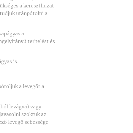
szükséges a kereszthuzat
 tudjuk utánpótolni a
sapágyas a
ngelyirányú terhelést és
ágyas is.
ótoljuk a levegőt a
ából levágva) vagy
javasolni szoktuk az
kező levegő sebessége.