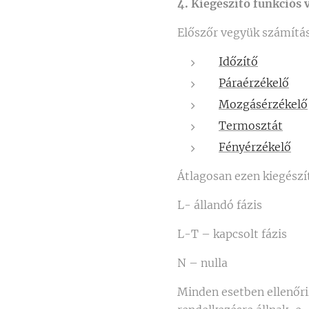
4. Kiegészítő funkciós 
Előszőr vegyük számítás
Időzítő
Páraérzékelő
Mozgásérzékelő
Termosztát
Fényérzékelő
Átlagosan ezen kiegészí
L- állandó fázis
L-T – kapcsolt fázis
N – nulla
Minden esetben ellenőriz