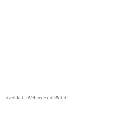
Az oldalt a
Webnode
működteti