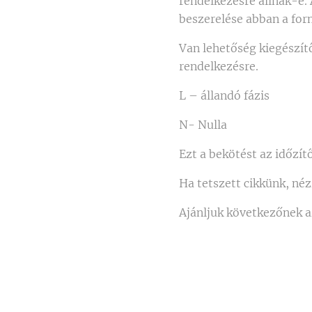
rendelkezésre állnak-e.
beszerelése abban a form
Van lehetőség kiegészítő
rendelkezésre.
L – állandó fázis
N- Nulla
Ezt a bekötést az időzít
Ha tetszett cikkünk, né
Ajánljuk következőnek 