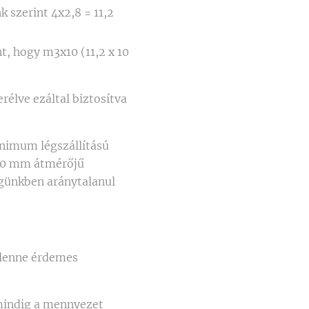
szerint 4x2,8 = 11,2
t, hogy m3x10 (11,2 x 10
rélve ezáltal biztosítva
inimum légszállítású
 150 mm átmérőjű
ségünkben aránytalanul
s lenne érdemes
 mindig a mennyezet