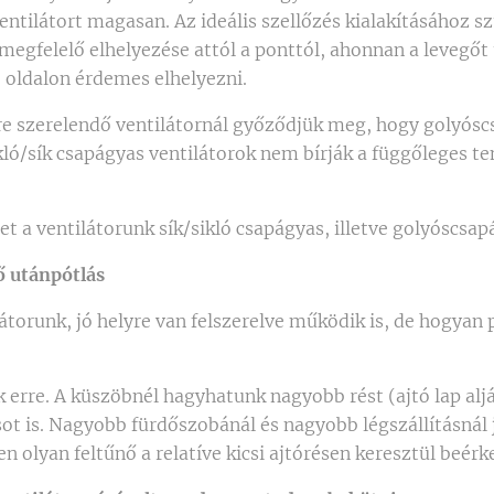
entilátort magasan. Az ideális szellőzés kialakításához 
r megfelelő elhelyezése attól a ponttól, ahonnan a levegőt
 oldalon érdemes elhelyezni.
e szerelendő ventilátornál győződjük meg, hogy golyósc
kló/sík csapágyas ventilátorok nem bírják a függőleges te
het a ventilátorunk sík/sikló csapágyas, illetve golyóscsap
ő utánpótlás
torunk, jó helyre van felszerelve működik is, de hogyan p
 erre. A küszöbnél hagyhatunk nagyobb rést (ajtó lap alj
sot is. Nagyobb fürdőszobánál és nagyobb légszállításnál 
en olyan feltűnő a relatíve kicsi ajtórésen keresztül beér