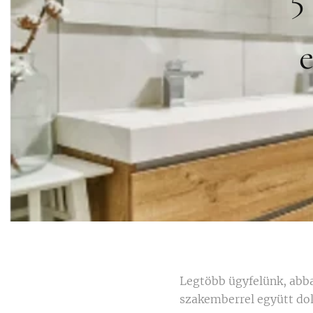
Legtöbb ügyfelünk, abba
szakemberrel együtt dol