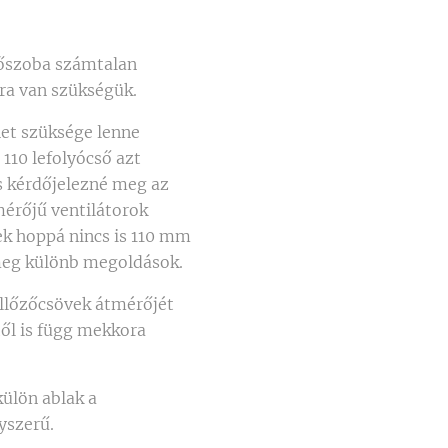
dőszoba számtalan
ra van szükségük.
het szüksége lenne
 110 lefolyócső azt
s kérdőjelezné meg az
érőjű ventilátorok
k hoppá nincs is 110 mm
 meg különb megoldások.
ellőzőcsövek átmérőjét
től is függ mekkora
ülön ablak a
yszerű.