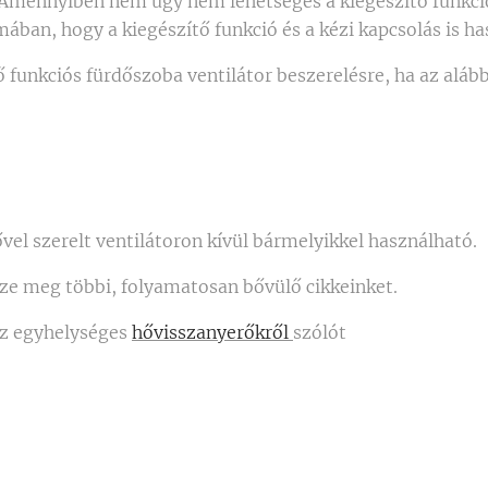
 Amennyiben nem úgy nem lehetséges a kiegészítő funkció
ában, hogy a kiegészítő funkció és a kézi kapcsolás is ha
 funkciós fürdőszoba ventilátor beszerelésre, ha az alább
ővel szerelt ventilátoron kívül bármelyikkel használható.
zze meg többi, folyamatosan bővülő cikkeinket.
az egyhelységes
hővisszanyerőkről
szólót