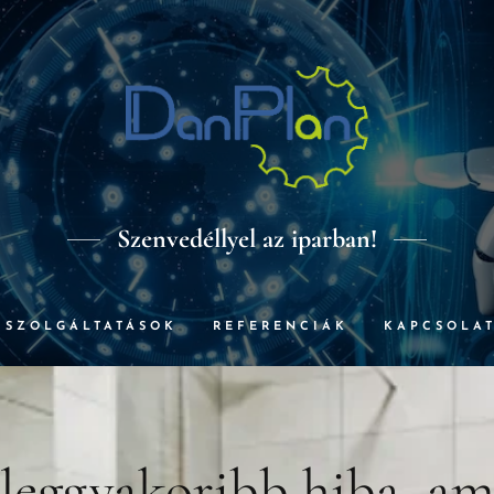
Szenvedéllyel az iparban!
SZOLGÁLTATÁSOK
REFERENCIÁK
KAPCSOLA
 leggyakoribb hiba, am