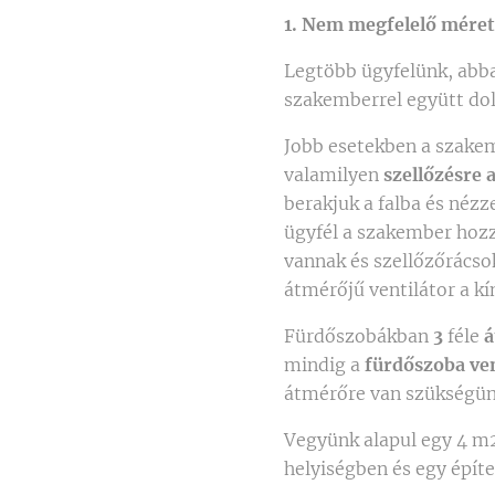
1. Nem megfelelő méret
Legtöbb ügyfelünk, abba
szakemberrel együtt dol
Jobb esetekben a szakem
valamilyen
szellőzésre 
berakjuk a falba és néz
ügyfél a szakember hozz
vannak és szellőzőrács
átmérőjű ventilátor a k
Fürdőszobákban
3
féle
á
mindig a
fürdőszoba ven
átmérőre van szükségü
Vegyünk alapul egy 4 m2
helyiségben és egy épít