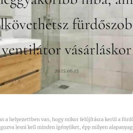
elkövethetsz fürdőszob
ventilátor vásárláskor
2025.06.15
n a helyezettben van, hogy mikor felújításra kerül a für
gozva lesni kell minden igényüket, épp milyen alapanya