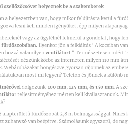
ű szellőzőcsövet helyeznek be a szakemberek
n a helyezettben van, hogy mikor felújításra kerül a für
gozva lesni kell minden igényüket, épp milyen alapanyag
bereknél vagy az ügyfélnél felmerül a gondolat, hogy le
a fürdőszobában.
Ilyenkor jön a felkiáltás "A kocsiban van
zen hozzá valamilyen
ventilátort
." Természetesen miért i
áértését nézzünk körbe az interneten milyen 110 mm átm
ok. Webáruházakat böngészve gyorsan rájönnek az embere
ínálatukban most mi legyen? Telefon és jönnek a különb
tmérővel
dolgozunk.
100 mm, 125 mm, és 150 mm
. A sz
tiláto
r teljesítményéhez mérten kell kiválasztanunk. Mi
nk?
 alapterületű fürdőszobát 2,8 m belmagassággal. Nincs k
ett zuhanyzó van beépítve. Számolásunk egyszerű, de nag