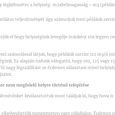
y légköbméter a helyiség: m2xbelmagasság = m3 (példánk 
tilátor teljesítményét úgy számoljuk fenti példánk szerin
érjük el hogy helyiségünk levegője óránként 10x legyen cse
ti számolással látjuk, hogy példánk szerint 112 m3/ó m
ségünk. Ez alapján tudunk válogatni, hogy 100, 125 vagy
Túl nagy légszállítást se érdemes választani mivel helyi
jszint.
tor nem megfelelő helyre történő telepítése
 átmérőnket kiválasztottuk most találjuk ki, hogy hova i
rt elhelyezhetjük mennyezeten vagy oldalfalon. Érdemes